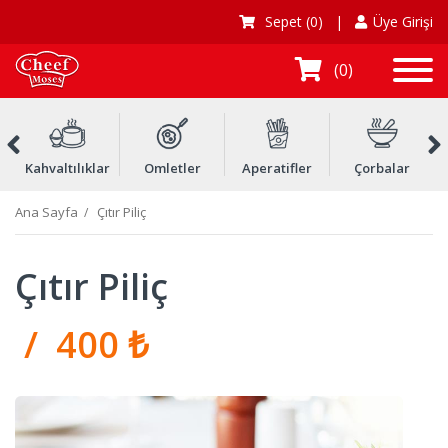
Sepet
(0)
|
Üye Girişi
0
Kahvaltılıklar
Omletler
Aperatifler
Çorbalar
Ç
Ana Sayfa
Çıtır Piliç
Çıtır Piliç
/ 400 ₺