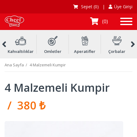
Sepet
(0)
|
Üye Girişi
0
Kahvaltılıklar
Omletler
Aperatifler
Çorbalar
Ç
Ana Sayfa
4 Malzemeli Kumpir
4 Malzemeli Kumpir
/ 380 ₺